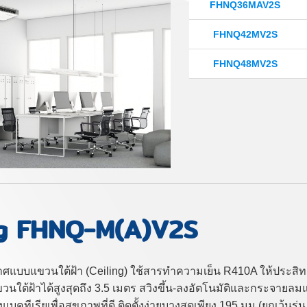
FHNQ36MAV2S
FHNQ42MV2S
FHNQ48MV2S
ng FHNQ-M(A)V2S
กาศแบบแขวนใต้ฝ้า (Ceiling) ใช้สารทำความเย็น R410A ให้ประ
วนใต้ฝ้าได้สูงสุดถึง 3.5 เมตร สวิงขึ้น-ลงอัตโนมัติและกระจา
งแบคทีเรียเพื่อสุขภาพที่ดี ติดตั้งง่ายบางสุดเพียง 195 มม.(ยกเว้น