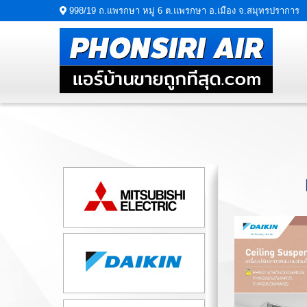
998/19 ถ.แพรกษา หมู่ 6 ต.แพรกษา อ.เมือง จ.สมุทรปราการ