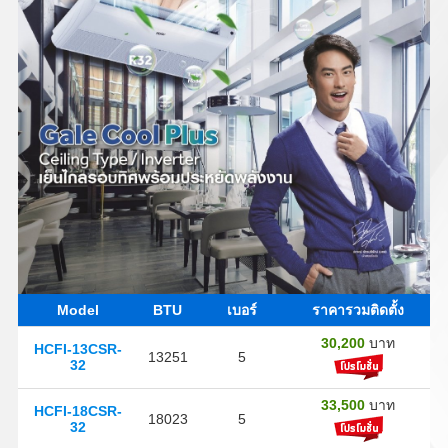
Model
BTU
เบอร์
ราคารวมติดตั้ง
30,200
บาท
HCFI-13CSR-
13251
5
32
33,500
บาท
HCFI-18CSR-
18023
5
32